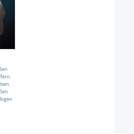
aßen
fern.
mben
aßen
flogen