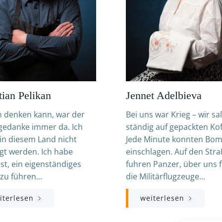
tian Pelikan
Jennet Adelbieva
ch denken kann, war der
Bei uns war Krieg – wir s
gedanke immer da. Ich
ständig auf gepackten Kof
 in diesem Land nicht
Jede Minute konnten Bo
gt werden. Ich habe
einschlagen. Auf den Str
st, ein eigenständiges
fuhren Panzer, über uns 
zu führen...
die Militärflugzeuge...
iterlesen
weiterlesen