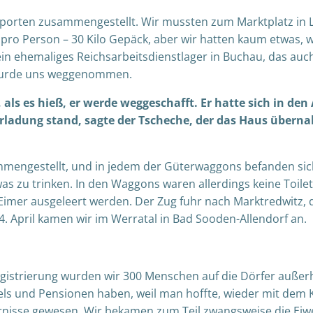
sporten zusammengestellt. Wir mussten zum Marktplatz in
 pro Person – 30 Kilo Gepäck, aber wir hatten kaum etwas, w
ein ehemaliges Reichsarbeitsdienstlager in Buchau, das auc
, wurde uns weggenommen.
ls es hieß, er werde weggeschafft. Er hatte sich in den
erladung stand, sagte der Tscheche, der das Haus überna
mengestellt, und in jedem der Güterwaggons befanden sic
as zu trinken. In den Waggons waren allerdings keine Toile
e Eimer ausgeleert werden. Der Zug fuhr nach Marktredwitz
4. April kamen wir im Werratal in Bad Sooden-Allendorf an.
gistrierung wurden wir 300 Menschen auf die Dörfer außerh
Hotels und Pensionen haben, weil man hoffte, wieder mit de
dernisse gewesen. Wir bekamen zum Teil zwangsweise die Ei