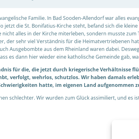
evangelische Familie. In Bad Sooden-Allendorf war alles evan
Wo jetzt die St. Bonifatius-Kirche steht, befand sich die klei
nicht alles in der Kirche miterleben, sondern musste zum Te
, der sehr viel Verständnis für die Heimatvertriebenen hatt
 Auch Ausgebombte aus dem Rheinland waren dabei. Desweg
 Dass es dann hier wieder eine katholische Gemeinde gab, wa
nis für die, die jetzt durch kriegerische Verhältnisse f
t, verfolgt, wehrlos, schutzlos. Wir haben damals erle
 Schwierigkeiten hatte, im eigenen Land aufgenommen z
hen schlechter. Wir wurden zum Glück assimiliert, und es i
Beitragsnav