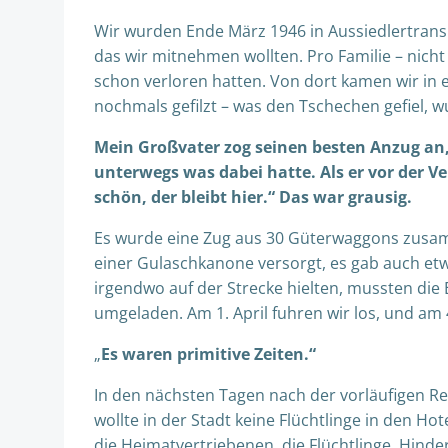
Wir wurden Ende März 1946 in Aussiedlertran
das wir mitnehmen wollten. Pro Familie – nicht
schon verloren hatten. Von dort kamen wir in 
nochmals gefilzt – was den Tschechen gefiel
Mein Großvater zog seinen besten Anzug an, a
unterwegs was dabei hatte. Als er vor der V
schön, der bleibt hier.“ Das war grausig.
Es wurde eine Zug aus 30 Güterwaggons zusam
einer Gulaschkanone versorgt, es gab auch etw
irgendwo auf der Strecke hielten, mussten di
umgeladen. Am 1. April fuhren wir los, und am 
„
Es waren primitive Zeiten.“
In den nächsten Tagen nach der vorläufigen Re
wollte in der Stadt keine Flüchtlinge in den 
die Heimatvertriebenen, die Flüchtlinge, Hin