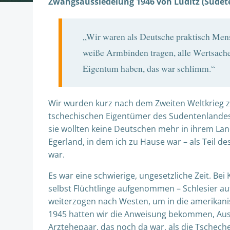
Zwangsaussiedelung 1946 von Luditz (Sudet
„Wir waren als Deutsche praktisch Mens
weiße Armbinden tragen, alle Wertsachen
Eigentum haben, das war schlimm.“
Wir wurden kurz nach dem Zweiten Weltkrieg 
tschechischen Eigentümer des Sudentenlandes
sie wollten keine Deutschen mehr in ihrem La
Egerland, in dem ich zu Hause war – als Teil d
war.
Es war eine schwierige, ungesetzliche Zeit. Be
selbst Flüchtlinge aufgenommen – Schlesier au
weiterzogen nach Westen, um in die amerikan
1945 hatten wir die Anweisung bekommen, Au
Arztehepaar, das noch da war, als die Tschec