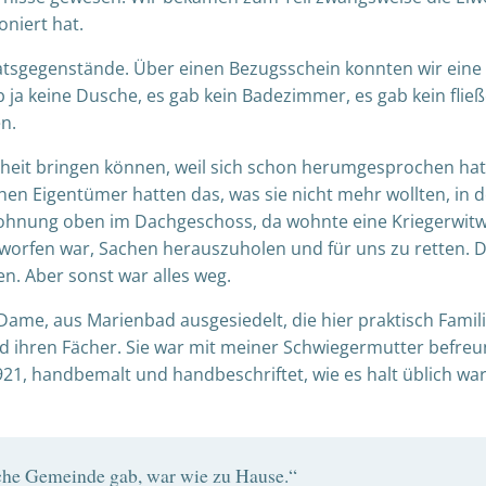
oniert hat.
ratsgegenstände. Über einen Bezugsschein konnten wir eine
b ja keine Dusche, es gab kein Badezimmer, es gab kein fli
n.
erheit bringen können, weil sich schon herumgesprochen ha
chen Eigentümer hatten das, was sie nicht mehr wollten, in
ohnung oben im Dachgeschoss, da wohnte eine Kriegerwitwe
worfen war, Sachen herauszuholen und für uns zu retten. D
n. Aber sonst war alles weg.
ame, aus Marienbad ausgesiedelt, die hier praktisch Famili
nd ihren Fächer. Sie war mit meiner Schwiegermutter befre
 1921, handbemalt und handbeschriftet, wie es halt üblich
sche Gemeinde gab, war wie zu Hause.“