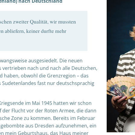
enland) nach Deutschland
chen zweiter Qualität, wir mussten
 abliefern, keiner durfte mehr
zwangsweise ausgesiedelt. Die neuen
 vertrieben nach und nach alle Deutschen,
nd haben, obwohl die Grenzregion – das
es Sudetenlandes fast nur deutschsprachig
i Kriegsende im Mai 1945 hatten wir schon
f der Flucht vor der Roten Armee, die dann
ische Zone zu kommen. Bereits im Februar
sgebombte aus Dresden aufzunehmen, ein
hen mein Geburtshaus, das Haus meiner