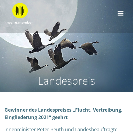
Zum
Inhalt
springen
Landespreis
Gewinner des Landespreises „Flucht, Vertreibung,
Eingliederung 2021“ geehrt
Innenminister Peter Beuth und Landesbeauftragte