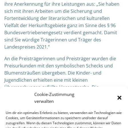
ihre Anerkennung für ihre Leistungen aus: „Sie haben
sich mit ihren Arbeiten um die Sicherung und
Fortentwicklung der literarischen und kulturellen
Vielfalt der Herkunftsgebiete ganz im Sinne des § 96
Bundesvertriebenengesetz verdient gemacht. Damit
sind Sie würdige Trägerinnen und Träger des
Landespreises 2021.“
An die Preisträgerinnen und Preisträger wurden die
Preisurkunden mit den symbolischen Schecks und
Blumensträußen übergeben. Die Kinder- und
Jugendlichen erhielten eine mit kleinen
Überraschungen gefüllte Hessentasche. Die
Ausgezeichneten dankten für die erhaltenen Preise
Cookie-Zustimmung
und zeigten ihre große Freude für diese
verwalten
Wertschätzung. Sie sei gleichzeitig Ansporn, sich auch
Um dir ein optimales Erlebnis zu bieten, verwenden wir Technologien wie
weiterhin mit dem Thema „Flucht, Vertreibung,
Cookies, um Geräteinformationen zu speichern und/oder darauf
Eingliederung“ zu beschäftigen.
zuzugreifen. Wenn du diesen Technologien zustimmst, können wir Daten