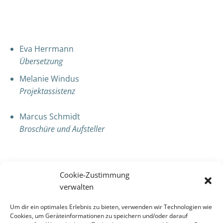
Eva Herrmann
Übersetzung
Melanie Windus
Projektassistenz
Marcus Schmidt
Broschüre und Aufsteller
Cookie-Zustimmung
verwalten
Der Stiftung der VR Bank Mitte „Herz für die Region“
danken wir sehr für die freundliche, finanzielle
Um dir ein optimales Erlebnis zu bieten, verwenden wir Technologien wie
Förderung , mit deren Unterstützung wir diese
Cookies, um Geräteinformationen zu speichern und/oder darauf