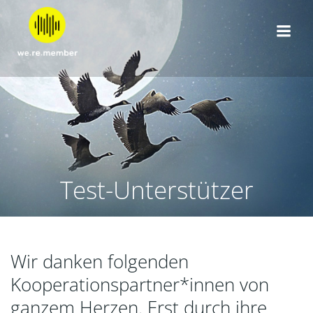
Zum
Inhalt
springen
Test-Unterstützer
Wir danken folgenden
Kooperationspartner*innen von
ganzem Herzen. Erst durch ihre